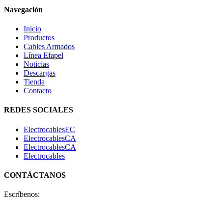
Navegación
Inicio
Productos
Cables Armados
Línea Efapel
Noticias
Descargas
Tienda
Contacto
REDES SOCIALES
ElectrocablesEC
ElectrocablesCA
ElectrocablesCA
Electrocables
CONTÁCTANOS
Escríbenos:
+593 99 456 8918