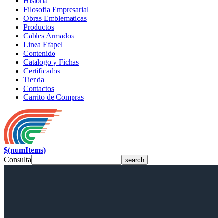
Historia
Filosofia Empresarial
Obras Emblematicas
Productos
Cables Armados
Linea Efapel
Contenido
Catalogo y Fichas
Certificados
Tienda
Contactos
Carrito de Compras
$(numItems)
Consulta