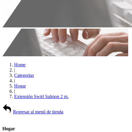
Home
|
Categorias
|
Hogar
|
Extensión Swirl Salmon 2 m.
Regresar al menú de tienda
Hogar