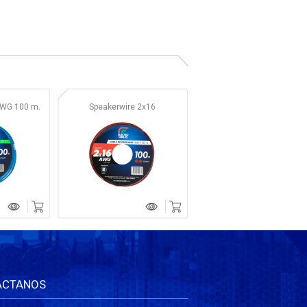
AWG 100 m.
Speakerwire 2x16
ÁCTANOS