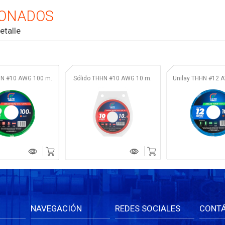
IONADOS
etalle
HN #10 AWG 100 m.
Sólido THHN #10 AWG 10 m.
Unilay THHN #12 
NAVEGACIÓN
REDES SOCIALES
CONT