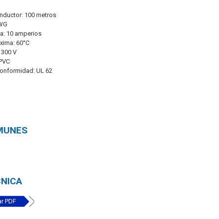
nductor: 100 metros
AWG
a: 10 amperios
xima: 60°C
 300 V
 PVC
Conformidad: UL 62
MUNES
CNICA
r PDF