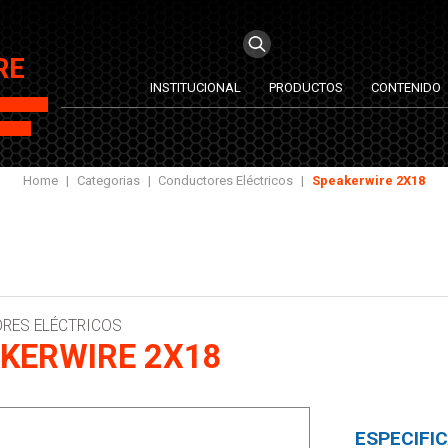
RE
INSTITUCIONAL
PRODUCTOS
CONTENIDO
Home
|
Categorias
|
Conductores Eléctricos
|
Speakerwire 2X18
RES ELÉCTRICOS
KERWIRE 2X18
ESPECIFI