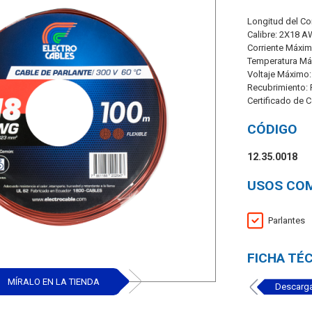
Longitud del Co
Calibre: 2X18 
Corriente Máxim
Temperatura Má
Voltaje Máximo:
Recubrimiento:
Certificado de 
CÓDIGO
12.35.0018
USOS CO
Parlantes
FICHA TÉ
MÍRALO EN LA TIENDA
Descarga